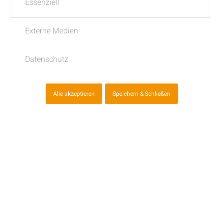
Starchoreograf Selatin Kara im Olympia
Essenziell
Kino Winnenden.
Externe Medien
Weiterlesen
Datenschutz
7. FEBRUAR 2020
Alle akzeptieren
Speichern & Schließen
Schnuppertag in Weinstadt
An unserem Tag der offenen Tür am 1.
Februar laden wir dich herzlich zu uns in