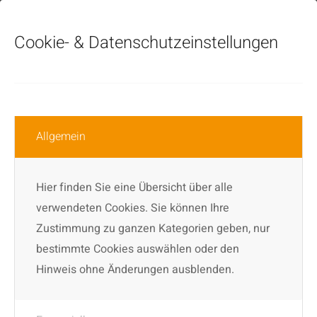
Cookie-
&
Datenschutzeinstellungen
Schlagwortarchiv für:
Kindertanz
Allgemein
Hier finden Sie eine Übersicht über alle
verwendeten Cookies. Sie können Ihre
Ein zauberhafter Choreograf
Zustimmung zu ganzen Kategorien geben, nur
live im Kino
bestimmte Cookies auswählen oder den
Hinweis ohne Änderungen ausblenden.
Am 30. Januar 2020 waren wir mit dem