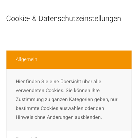
Cookie-
&
Datenschutzeinstellungen
Allgemein
Abschluss-Show Samstag,
1. Juni 24
Hier finden Sie eine Übersicht über alle
verwendeten Cookies. Sie können Ihre
Zustimmung zu ganzen Kategorien geben, nur
Das 2. und 3. Ausbildungsjahr
bestimmte Cookies auswählen oder den
präsentieren live vor Publikum ihre
Hinweis ohne Änderungen ausblenden.
choreografischen Prüfungsarbeiten. Der
Abend ist inspiriert vom Gedicht „Stufen“