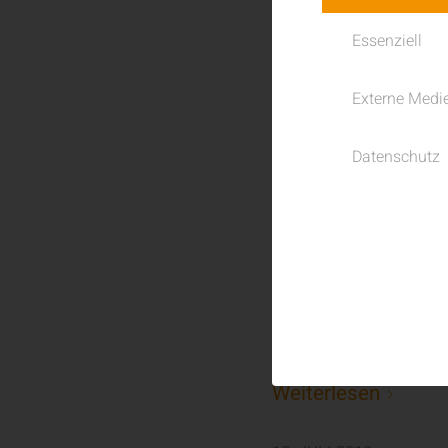
Essenziell
13. JANUAR 2020
Externe Medi
Datenschutz
Minkov g
Wir werden dieses 
sein.
Weiterlesen