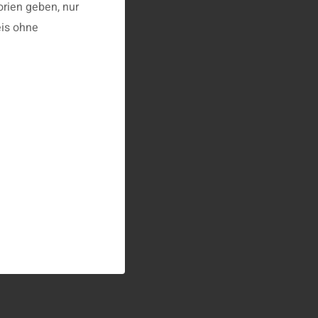
rien geben, nur
is ohne
 Konstanz vertreten