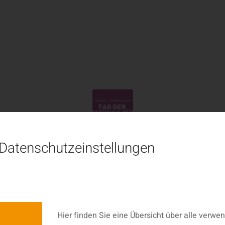
rtag in Weinstadt
Datenschutzeinstellungen
 offenen Tür am 1. Februar laden wir dich her
 Weinstadt-Beutelsbach ein.
Hier finden Sie eine Übersicht über alle verwe