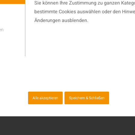
Sie können Ihre Zustimmung zu ganzen Katego
bestimmte Cookies auswählen oder den Hinwe
Änderungen ausblenden.
en
oes IDCF Kostanz
Jahr beim „International Dance Camp Festival“ in
Alle akzeptieren
Speichern & Schließen