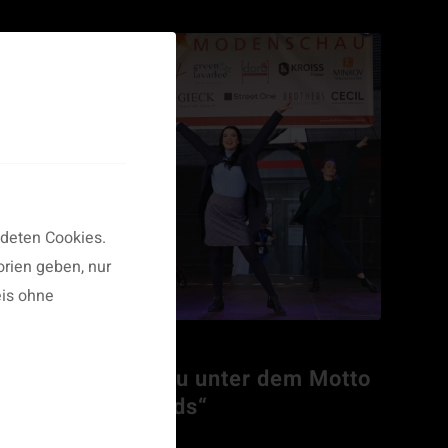
ndeten Cookies.
rien geben, nur
is ohne
8. Modenschau unter dem Motto
„Music Legends“