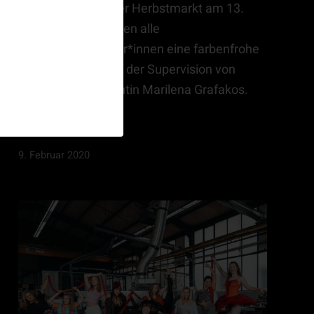
Auf dem Winnender Herbstmarkt am 13.
Oktober 2019 zeigten alle
Ausbildungsschüler*innen eine farbenfrohe
Modenschau unter der Supervision von
Choreografiedozentin Marilena Grafakos.
Weiterlesen
9. Februar 2020