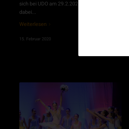
sich bei UDO am 29.2.2020 und wir sind
dabei...
Weiterlesen
15. Februar 2020