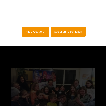
Bewirb Dich bereits jetzt für das neue
Schuljahr und erfülle Dir Deinen Traum Deine
Leidenschaft Tanz zum Beruf zu machen!
Weiterlesen
Alle akzeptieren
Speichern & Schließen
9. Februar 2020