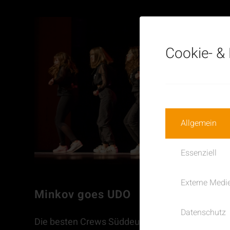
Cookie-
&
Allgemein
Essenziell
Externe Medi
Minkov goes UDO
Datenschutz
Die besten Crews Süddeutschlands messen